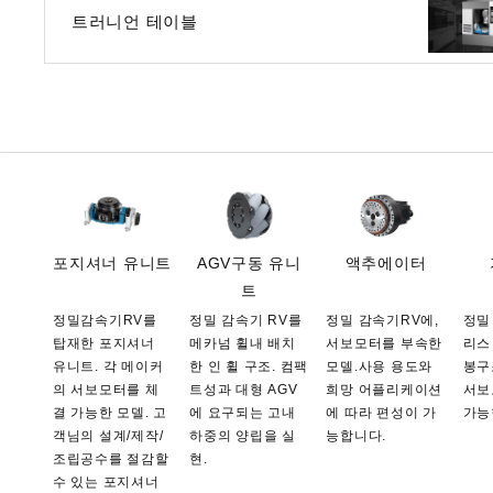
트러니언 테이블
포지셔너 유니트
AGV구동 유니
액추에이터
트
정밀감속기RV를
정밀 감속기 RV를
정밀 감속기RV에,
정밀
탑재한 포지셔너
메카넘 휠내 배치
서보모터를 부속한
리스
유니트. 각 메이커
한 인 휠 구조. 컴팩
모델.사용 용도와
봉구
의 서보모터를 체
트성과 대형 AGV
희망 어플리케이션
서보
결 가능한 모델. 고
에 요구되는 고내
에 따라 편성이 가
가능
객님의 설계/제작/
하중의 양립을 실
능합니다.
조립공수를 절감할
현.
수 있는 포지셔너