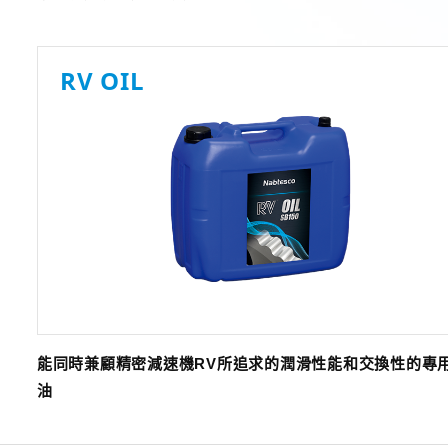
RV OIL
能同時兼顧精密減速機RV所追求的潤滑性能和交換性的專
油