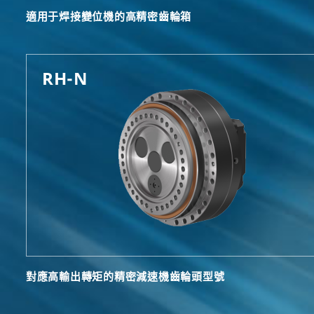
適用于焊接變位機的高精密齒輪箱
RH-N
對應高輸出轉矩的精密減速機齒輪頭型號