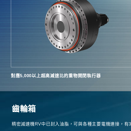
對應5,000以上超高減速比的重物開閉執行器
齒輪箱
精密減速機RV中已封入油脂，可與各種主要電機連接，有