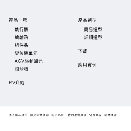
產品一覽
產品選型
執行器
簡易選型
齒輪箱
詳細選型
組件品
下載
變位機單元
AGV驅動單元
應用實例
潤滑脂
RV介紹
個人隱私政策
關於網站使用
關於CAD下載的注意事項
會員章程
網站地圖