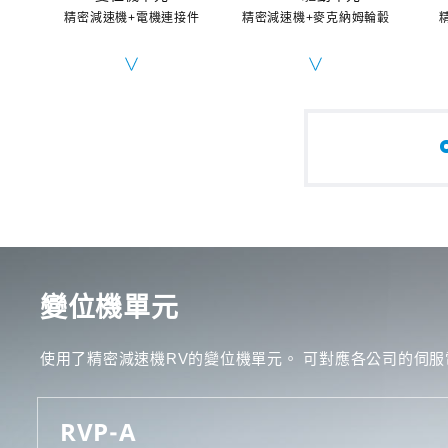
精密減速機+電機連接件
精密減速機+麥克納姆輪轂
變位機單元
使用了精密減速機RV的變位機單元。 可對應各公司的伺服
RVP-A