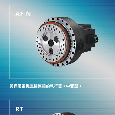
AF-N
與伺服電機直接連接的執行器。中實型。
RT