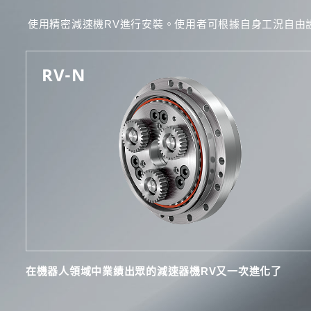
使用精密減速機RV進行安裝。使用者可根據自身工況自由
RV-N
在機器人領域中業績出眾的減速器機RV又一次進化了