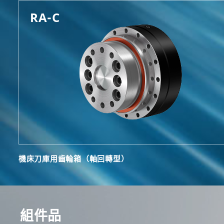
RA-C
機床刀庫用齒輪箱（軸回轉型）
組件品